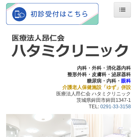
ホーム
医師の紹介
当院について
内科
内科・外科・消化器内科
整形外科・皮膚科・泌尿器科
眼科
糖尿病・内科・
眼科
介護老人保健施設「ゆず」併設
介護老人保健施設
医療法人昂仁会 ハタミクリニック
茨城県鉾田市鉾田1347-1
交通案内
TEL:
0291-33-3158