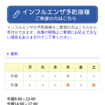
インフルエンザの予防接種をご希望の方はこちらから
受付ができます。
在庫の関係上ご希望にお応えできな
い場合もありますのでご了承ください。
眼科
月
火
水
木
金
土
午前
○
○
○
※
○
○
午後
○
○
○
休
○
休
午前9:00～12:00
午後14:00～17:00